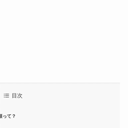
目次
類って？