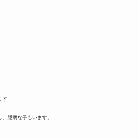
ます。
し、臆病な子もいます。
。