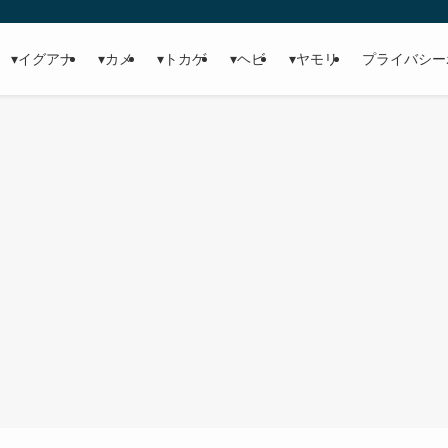
▾イグアナ
▾カメ
▾トカゲ
▾ヘビ
▾ヤモリ
プライバシー