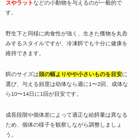
スやラット
などの小動物を与えるのが一般的で
す。
野生下と同様に肉食性が強く、生きた獲物を丸呑
みするスタイルですが、冷凍餌でも十分に健康を
維持できます。
餌のサイズは
頭の幅よりやや小さいものを目安
に
選び、与える頻度は幼体なら週に1〜2回、成体な
ら10〜14日に1回が目安です。
成長段階や個体差によって適正な給餌量は異なる
ため、個体の様子を観察しながら調整しましょ
う。