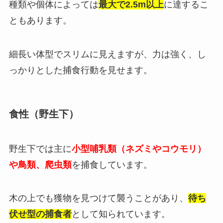
種類や個体によっては
最大で2.5m以上
に達するこ
ともあります。
細長い体型でスリムに見えますが、力は強く、し
っかりとした捕食行動を見せます。
食性（野生下）
野生下では主に
小型哺乳類（ネズミやコウモリ）
や鳥類、爬虫類
を捕食しています。
木の上でも獲物を見つけて襲うことがあり、
待ち
伏せ型の捕食者
として知られています。