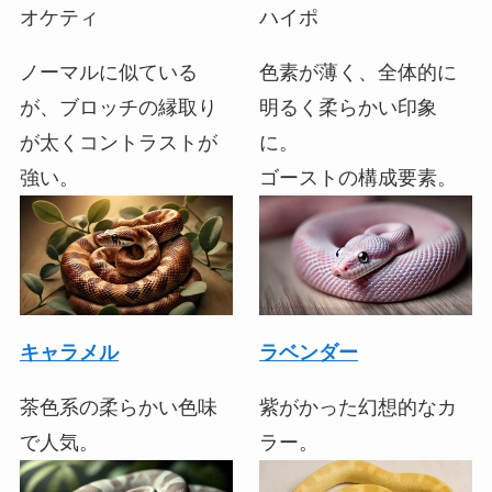
オケティ
ハイポ
ノーマルに似ている
色素が薄く、全体的に
が、ブロッチの縁取り
明るく柔らかい印象
が太くコントラストが
に。
強い。
ゴーストの構成要素。
キャラメル
ラベンダー
茶色系の柔らかい色味
紫がかった幻想的なカ
で人気。
ラー。