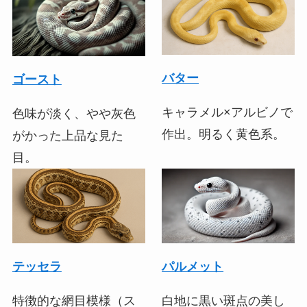
バター
ゴースト
キャラメル×アルビノで
色味が淡く、やや灰色
作出。明るく黄色系。
がかった上品な見た
目。
テッセラ
パルメット
特徴的な網目模様（ス
白地に黒い斑点の美し