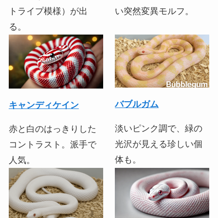
トライプ模様）が出
い突然変異モルフ。
る。
バブルガム
キャンディケイン
淡いピンク調で、緑の
赤と白のはっきりした
光沢が見える珍しい個
コントラスト。派手で
体も。
人気。