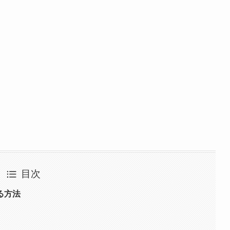
目次
る方法