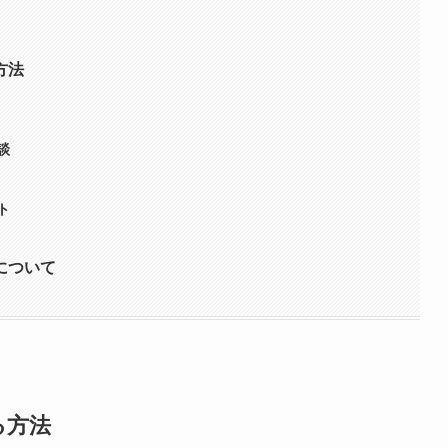
方法
談
ト
について
る方法