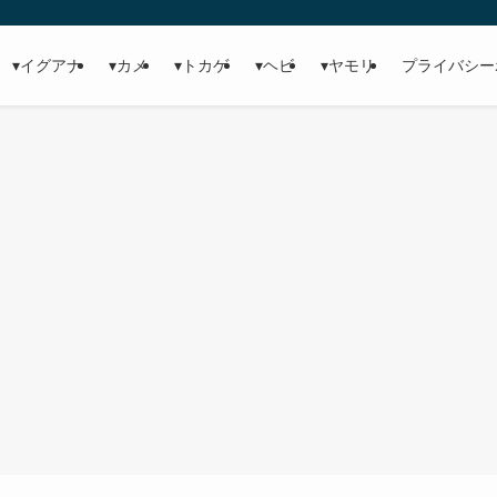
▾イグアナ
▾カメ
▾トカゲ
▾ヘビ
▾ヤモリ
プライバシー