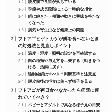
脱皮前で食欲が落ちている
季節や成長段階による一時的な拒食
餌に飽きた・種類や動きに興味を持たな
くなった
病気や寄生虫など健康上の問題
フトアゴヒゲトカゲが餌を食べないとき
の対処法と見直しポイント
温度・湿度・照明の設定を再確認する
餌の種類や与え方を工夫する（動きをつ
ける、活餌に戻す）
強制給餌はすべき？判断基準と注意点
脱皮前後の拒食は焦らず様子を見る
フトアゴが何日食べなかったら病院に連
れていくべき？
ベビーとアダルトで異なる様子見の目安
体重減少や排泄異常がある場合は要注意