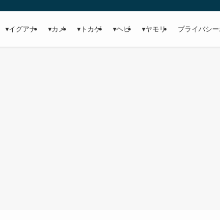
▾イグアナ
▾カメ
▾トカゲ
▾ヘビ
▾ヤモリ
プライバシー