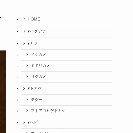
ー
HOME
▾イグアナ
▾カメ
イシガメ
ミドリガメ
リクガメ
▾トカゲ
テグー
フトアゴヒゲトカゲ
▾ヘビ