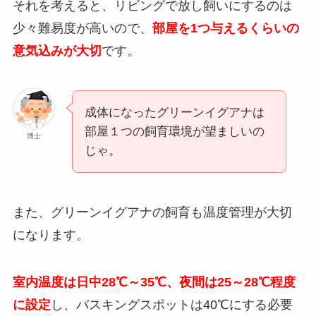
それを考えると、リビングで放し飼いにするのは
少々難易度が高いので、
部屋を1つ与えるくらいの
意気込みが大切
です。
成体になったグリーンイグアナは
部屋１つの飼育環境が望ましいの
博士
じゃ。
また、グリーンイグアナの飼育も温度管理が大切
になります。
室内温度は日中28℃～35℃、夜間は25～28℃程度
に設定
し、バスキングスポットは40℃にする必要